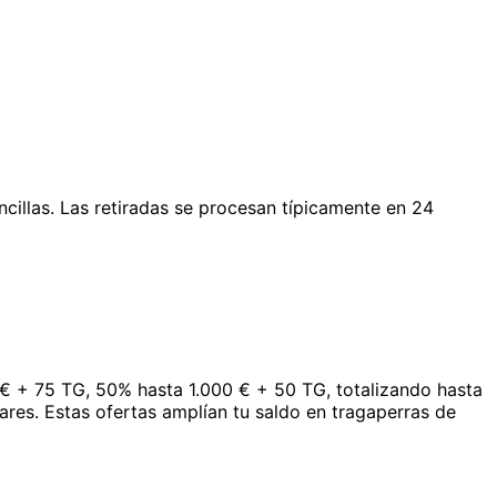
illas. Las retiradas se procesan típicamente en 24
 + 75 TG, 50% hasta 1.000 € + 50 TG, totalizando hasta
res. Estas ofertas amplían tu saldo en tragaperras de