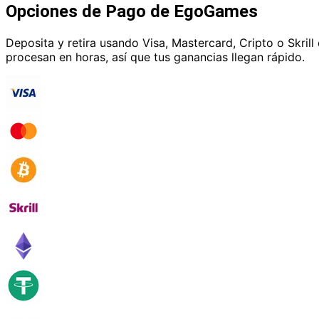
Opciones de Pago de EgoGames
Deposita y retira usando Visa, Mastercard, Cripto o Skri
procesan en horas, así que tus ganancias llegan rápido.