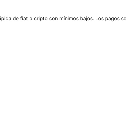
ápida de fiat o cripto con mínimos bajos. Los pagos se