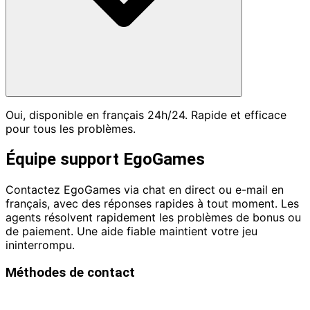
Oui, disponible en français 24h/24. Rapide et efficace
pour tous les problèmes.
Équipe support EgoGames
Contactez EgoGames via chat en direct ou e-mail en
français, avec des réponses rapides à tout moment. Les
agents résolvent rapidement les problèmes de bonus ou
de paiement. Une aide fiable maintient votre jeu
ininterrompu.
Méthodes de contact