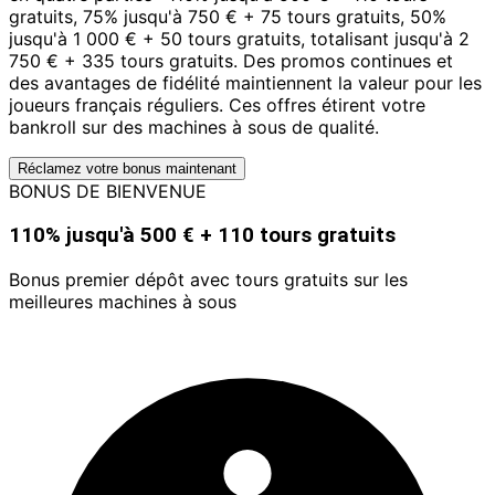
gratuits, 75% jusqu'à 750 € + 75 tours gratuits, 50%
jusqu'à 1 000 € + 50 tours gratuits, totalisant jusqu'à 2
750 € + 335 tours gratuits. Des promos continues et
des avantages de fidélité maintiennent la valeur pour les
joueurs français réguliers. Ces offres étirent votre
bankroll sur des machines à sous de qualité.
Réclamez votre bonus maintenant
BONUS DE BIENVENUE
110% jusqu'à 500 € + 110 tours gratuits
Bonus premier dépôt avec tours gratuits sur les
meilleures machines à sous