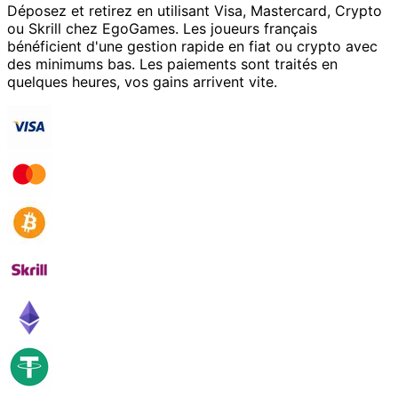
Déposez et retirez en utilisant Visa, Mastercard, Crypto
ou Skrill chez EgoGames. Les joueurs français
bénéficient d'une gestion rapide en fiat ou crypto avec
des minimums bas. Les paiements sont traités en
quelques heures, vos gains arrivent vite.