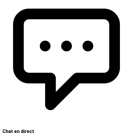
Chat en direct