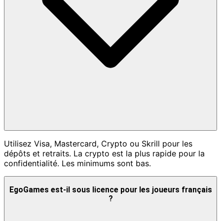
Utilisez Visa, Mastercard, Crypto ou Skrill pour les
dépôts et retraits. La crypto est la plus rapide pour la
confidentialité. Les minimums sont bas.
EgoGames est-il sous licence pour les joueurs français
?