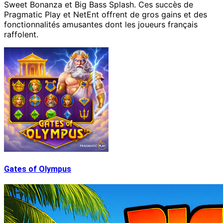
Sweet Bonanza et Big Bass Splash. Ces succès de
Pragmatic Play et NetEnt offrent de gros gains et des
fonctionnalités amusantes dont les joueurs français
raffolent.
Gates of Olympus