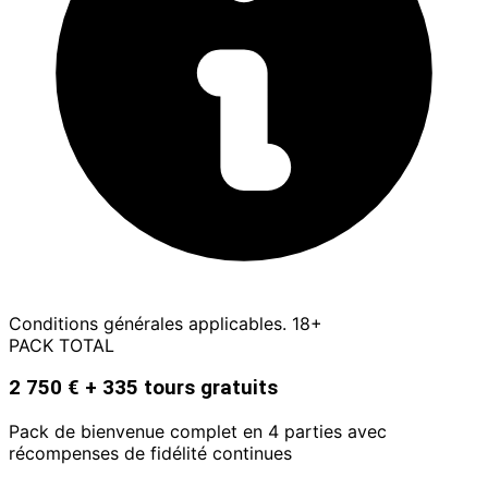
Conditions générales applicables. 18+
PACK TOTAL
2 750 € + 335 tours gratuits
Pack de bienvenue complet en 4 parties avec
récompenses de fidélité continues