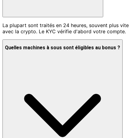
La plupart sont traités en 24 heures, souvent plus vite
avec la crypto. Le KYC vérifie d'abord votre compte.
Quelles machines à sous sont éligibles au bonus ?