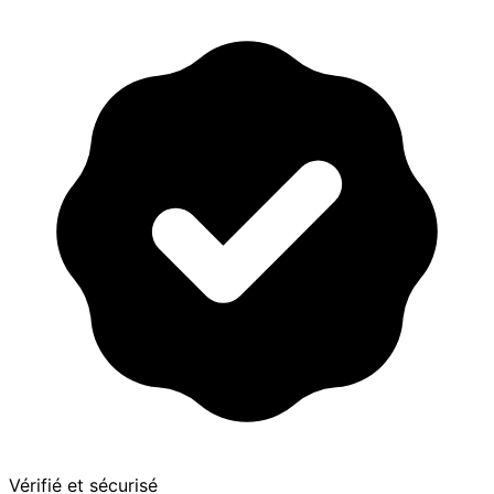
Vérifié et sécurisé